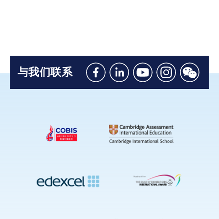
与我们联系
Like
Connect
Watch
Follow
Connec
us
with
with
us
with
on
us
us
on
us
Facebook
on
on
Instagram
on
Linkedin
Youtube
WeChat