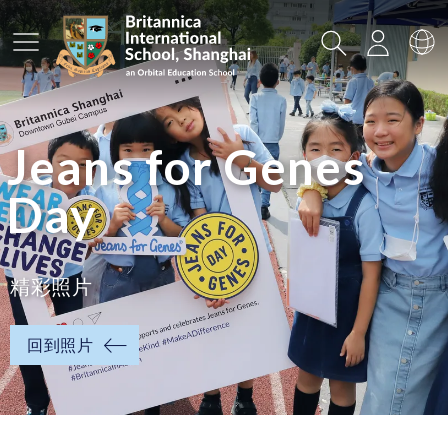
主菜单
搜索
登录
选
Jeans for Genes
Day
精彩照片
回到照片