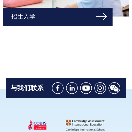
招生入学
与我们联系
Like
Connect
Watch
Follow
Connec
us
with
with
us
with
on
us
us
on
us
Facebook
on
on
Instagram
on
Linkedin
Youtube
WeChat