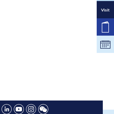
Visit
职位
日历