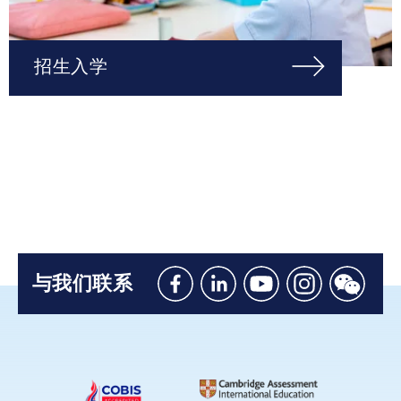
招生入学
与我们联系
Like
Connect
Watch
Follow
Connec
us
with
with
us
with
on
us
us
on
us
Facebook
on
on
Instagram
on
Linkedin
Youtube
WeChat