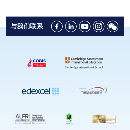
与我们联系
Like
Connect
Watch
Follow
Connec
us
with
with
us
with
on
us
us
on
us
Facebook
on
on
Instagram
on
Linkedin
Youtube
WeChat