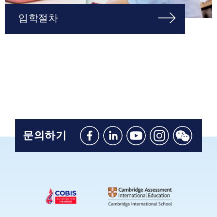
입학절차
문의하기
Like
Connect
Watch
Follow
Connect
us
with
with
us
with
on
us
us
on
us
Facebook
on
on
Instagram
on
Linkedin
Youtube
WeChat