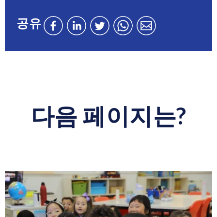
공유
Facebook
LinkedIn
Twitter
WhatsApp
WhatsApp
에
에
에
을
을
서
서
서
통
통
이
이
이
해
해
페
페
페
이
이
이
이
이
페
페
다음 페이지는?
지
지
지
이
이
공
공
공
지
지
유
유
유
보
보
내
내
기
기