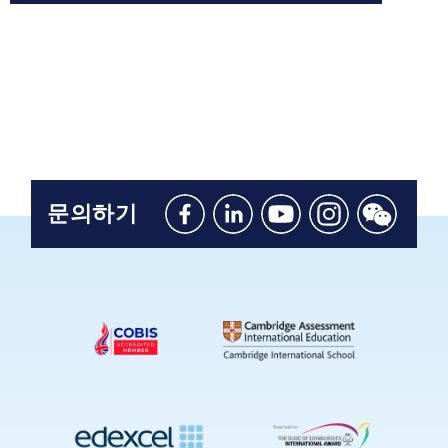
문의하기
Like
Connect
Watch
Follow
Connect
us
with
with
us
with
on
us
us
on
us
Facebook
on
on
Instagram
on
Linkedin
Youtube
WeChat