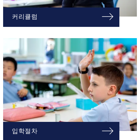
커리큘럼
입학절차