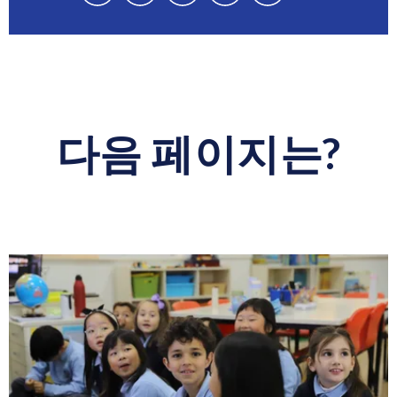
Facebook
LinkedIn
Twitter
WhatsApp
WhatsApp
에
에
에
을
을
서
서
서
통
통
이
이
이
해
해
페
페
페
이
이
이
이
이
페
페
다음 페이지는?
지
지
지
이
이
공
공
공
지
지
유
유
유
보
보
내
내
기
기