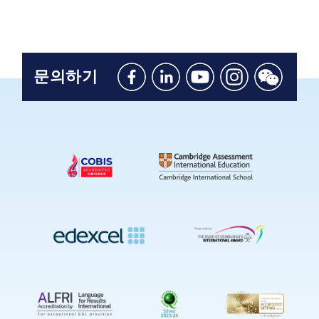
문의하기
Like
Connect
Watch
Follow
Connect
us
with
with
us
with
on
us
us
on
us
Facebook
on
on
Instagram
on
Linkedin
Youtube
WeChat